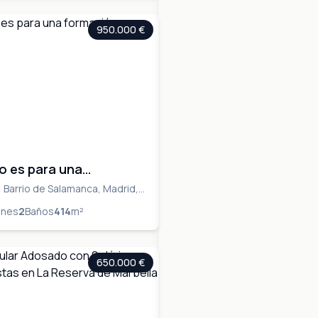
950.000 €
o es para una
n, no existe.
 Barrio de Salamanca, Madrid,
adrid, MADRID
ones
2
Baños
414
m²
650.000 €