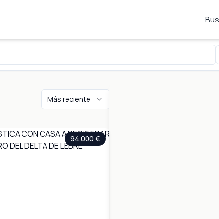
Bus
Más reciente
94.000 €