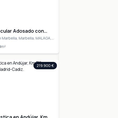
cular Adosado con
 Privado y Vistas en La
 Marbella, Marbella, MALAGA,
 MALAGA
 de Marbella
0
m²
219.900 €
stica en Andújar, Km