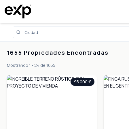
Propiedades en España
1655
Propiedades Encontradas
Mostrando
1
-
24
de
1655
95.000 €