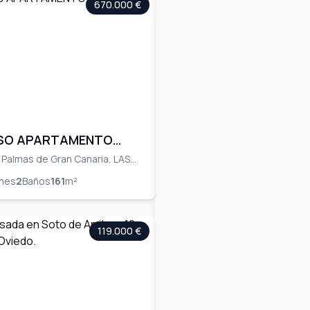
670.000 €
SO APARTAMENTO
DE DISEÑADOR
s Palmas de Gran Canaria, LAS
s Palmas de Gran Canaria, LAS
ones
2
Baños
161
m²
119.000 €