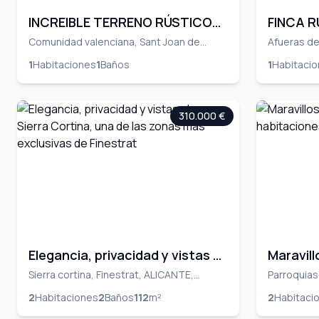
INCREIBLE TERRENO RÚSTICO
FINCA 
CON PROYECTO DE VIVIENDA
REGISTR
Comunidad valenciana, Sant Joan de
Afueras de
Moro, CASTELLON, Sant Joan de Moro,
TARRAGON
DELTA D
1
Habitaciones
1
Baños
1
Habitaci
CASTELLON
310.000 €
Elegancia, privacidad y vistas al
Maravil
mar en Sierra Cortina, una de
de 2 ha
Sierra cortina, Finestrat, ALICANTE,
Parroquias
Finestrat, ALICANTE
ASTURIAS,
las zonas más exclusivas de
la Corre
2
Habitaciones
2
Baños
112
m²
2
Habitaci
Finestrat