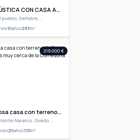
RÚSTICA CON CASA A
AR EN EL CENTRO DEL
l pueblo, Deltebre,
A, Deltebre, TARRAGONA
E LEBRE
ones
1
Baños
291
m²
219.000 €
losa casa con terreno
bitaciones muy cerca de
 Norte-Naranco, Oviedo,
 Oviedo, ASTURIAS
doria
ones
2
Baños
113
m²