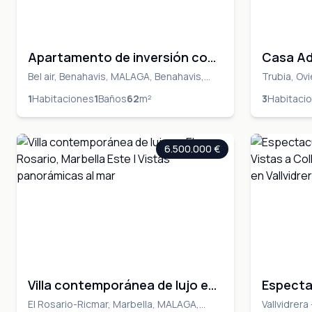
Apartamento de inversión con
Casa Ad
renta garantizada – Resort 4★
Arriba a
Bel air, Benahavis, MALAGA, Benahavis,
Trubia, Ov
MALAGA
ASTURIAS
en la Costa del Sol
1
Habitaciones
1
Baños
62
m²
3
Habitaci
6.500.000 €
Villa contemporánea de lujo en
Especta
El Rosario, Marbella Este |
con Vist
El Rosario-Ricmar, Marbella, MALAGA,
Vallvidrera 