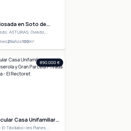
osada en Soto de
 10 minutos de Oviedo.
iedo, ASTURIAS, Oviedo,
ones
2
Baños
100
m²
890.000 €
cular Casa Unifamiliar
as a Collserola y Gran
- El Tibidabo i les Planes,