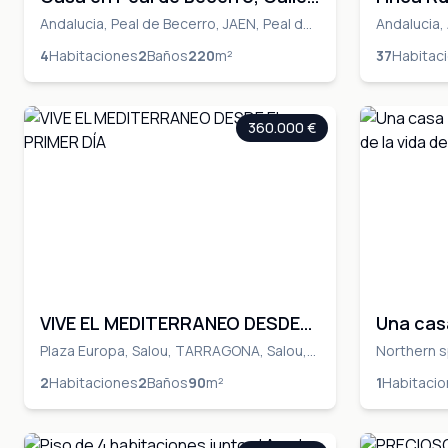
Ramon y Cajal
311 Car
Andalucia, Peal de Becerro, JAEN, Peal de
Andalucia,
Becerro, JAEN
4
Habitaciones
2
Baños
220
m²
37
Habitac
360.000 €
VIVE EL MEDITERRANEO DESDE
Una cas
EL PRIMER DÍA
el centr
Plaza Europa, Salou, TARRAGONA, Salou,
Northern s
TARRAGONA
Burlada - B
2
Habitaciones
2
Baños
90
m²
1
Habitaci
Burlata, N