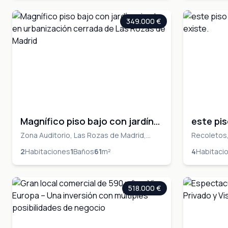
349.000 €
Magnífico piso bajo con jardín
este pis
privado en urbanización
formació
Zona Auditorio, Las Rozas de Madrid,
Recoletos,
MADRID, Las Rozas de Madrid, MADRID
MADRID, M
cerrada de Las Rozas de Madrid
2
Habitaciones
1
Baños
61
m²
4
Habitaci
518.000 €