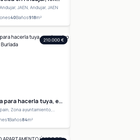
retera Madrid-Cadiz.
 Andujar, JAEN, Andujar, JAEN
iones
40
Baños
918
m²
210.000 €
a para hacerla tuya, en
o de la vida de Burlada
pain, Zona ayuntamiento,
urlata, NAVARRA, Burlada -
ones
1
Baños
84
m²
AVARRA