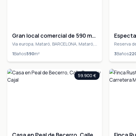
Gran local comercial de 590 m²
Especta
en Via Europa – Una inversión
Solárium
Via europa, Mataró, BARCELONA, Mataró,
Reserva de
BARCELONA
Marbella,
con múltiples posibilidades de
Reserva
1
Baños
590
m²
3
Baños
22
negocio
59.900 €
Casa en Peal de Becerro, Calle
Finca Ru