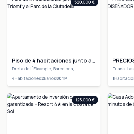
520.000 €
Piso de 4 habitaciones junto al
PRECIO
Arc de Triomf y el Parc de la
ÚNICO 
Dreta de l´Eixample, Barcelona,
Triana, La
BARCELONA, Barcelona, BARCELONA
PALMAS, La
Ciutadella
4
Habitaciones
2
Baños
80
m²
1
Habitaci
PALMAS
125.000 €