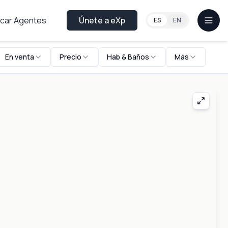
car Agentes
Únete a eXp
ES
EN
En venta
Precio
Hab & Baños
Más